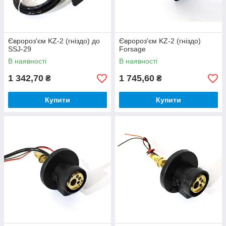
Євророз'єм KZ-2 (гніздо) до
Євророз'єм KZ-2 (гніздо)
SSJ-29
Forsage
В наявності
В наявності
1 342,70
1 745,60
₴
₴
Купити
Купити