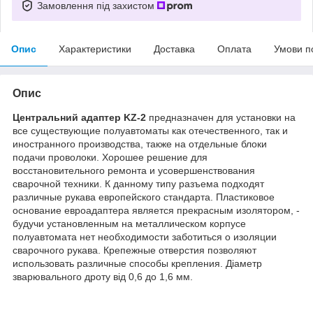
Замовлення під захистом
Опис
Характеристики
Доставка
Оплата
Умови п
Опис
Центральний адаптер KZ-2
предназначен для установки на
все существующие полуавтоматы как отечественного, так и
иностранного производства, также на отдельные блоки
подачи проволоки. Хорошее решение для
восстановительного ремонта и усовершенствования
сварочной техники. К данному типу разъема подходят
различные рукава европейского стандарта. Пластиковое
основание евроадаптера является прекрасным изолятором, -
будучи установленным на металлическом корпусе
полуавтомата нет необходимости заботиться о изоляции
сварочного рукава. Крепежные отверстия позволяют
использовать различные способы крепления. Діаметр
зварювального дроту від 0,6 до 1,6 мм.