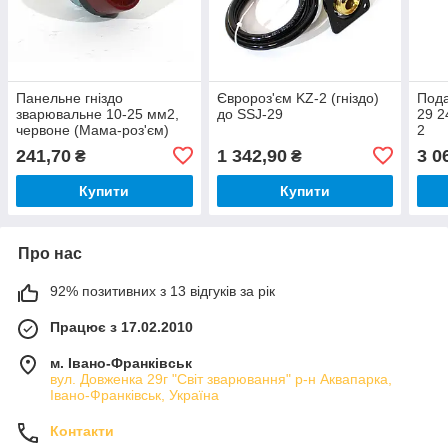
Панельне гніздо
Євророз'єм KZ-2 (гніздо)
Пода
зварювальне 10-25 мм2,
до SSJ-29
29 2
червоне (Мама-роз'єм)
2
241,70
1 342,90
3 0
₴
₴
Купити
Купити
Про нас
92% позитивних з 13 відгуків за рік
Працює з 17.02.2010
м. Івано-Франківськ
вул. Довженка 29г "Світ зварювання" р-н Аквапарка,
Івано-Франківськ, Україна
Контакти