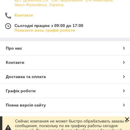
вул. Довженка 29г "Світ зварювання" р-н Аквапарка,
Івано-Франківськ, Україна
Контакти
Сьогодні працює з 09:00 до 17:00
Показати весь графік роботи
Про нас
Контакти
Доставка та оплата
Графік роботи
Повна версія сайту
Сайт створено на маркетплейсі
Prom.ua
Сейчас компания не может быстро обрабатывать заказы и
сообщения, поскольку по ее графику работы сегодня