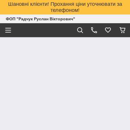
Шановні клієнти! Прохання ціни уточнювати за
телефоном!
ФОП "Радчук Руслан Вікторович"