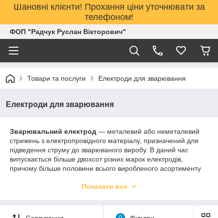
Шановні клієнти! Прохання ціни уточнювати за
телефоном!
ФОП "Радчук Руслан Вікторович"
Товари та послуги
Електроди для зварювання
Електроди для зварювання
Зварювальний електрод
— металевий або неметалевий
стрижень з електропровідного матеріалу, призначений для
підведення струму до зварюваного виробу. В даний час
випускається більше двохсот різних марок електродів,
причому більше половини всього виробленого асортименту
складають плавляться електроди для ручного дугового
Показати все
зварювання.
Зварювальні електроди поділяються на плавляться та не
плавляться. Не плавляться електроди виготовляють із
Сортування
0
Фільтри