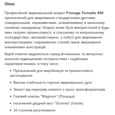
Опис
Професійний зварювальний апарат
Forsage Tornado 450
призначений для зварювання стандартними дротами
(омедненными, нержавіючими, алюмінієвими) в захисному
газовому середовищі. Апарат може бути використаний в будь-
яких галузях промисловості, в сільському та комунальному
господарствах, автомайстерень, у побуті для зварювання
маловуглецевих і нержавіючих сталей,також зварювання
алюмінієвих конструкцій.
Виріб помітно виділяється серед вітчизняних та імпортних
аналогів підвищеними потужностями і надійними
характеристиками, в тому числі:
Призначений для виробництв та промислового
застосування
Висока стабільність горіння зварювальної дуги
Захист від перегріву кожного з трьох трансформаторів
Газовий клапан "Magnum" (Польща)
посилений діодний міст "Scomes" (Італія)
10 ступенів регулювання