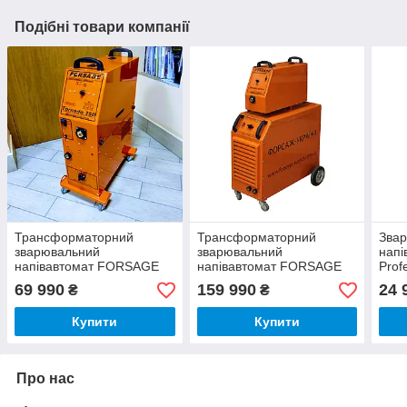
Подібні товари компанії
Трансформаторний
Трансформаторний
Зва
зварювальний
зварювальний
напі
напівавтомат FORSAGE
напівавтомат FORSAGE
Prof
TORNADO 250A (380V)
TORNADO 500A (380V)
(220
69 990
159 990
24 
₴
₴
Купити
Купити
Про нас