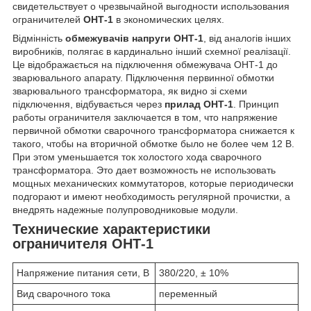
свидетельствует о чрезвычайной выгодности использования
ограничителей
ОНТ-1
в экономических целях.
Відмінність
обмежувачів напруги ОНТ-1
, від аналогів інших
виробників, полягає в кардинально інший схемної реалізації.
Це відображається на підключення обмежувача ОНТ-1 до
зварювального апарату. Підключення первинної обмотки
зварювального трансформатора, як видно зі схеми
підключення, відбувається через
прилад ОНТ-1
. Принцип
работы ограничителя заключается в том, что напряжение
первичной обмотки сварочного трансформатора снижается к
такого, чтобы на вторичной обмотке было не более чем 12 В.
При этом уменьшается ток холостого хода сварочного
трансформатора. Это дает возможность не использовать
мощных механических коммутаторов, которые периодически
подгорают и имеют необходимость регулярной прочистки, а
внедрять надежные полупроводниковые модули.
Технические характеристики
ограничителя ОНТ-1
Напряжение питания сети, В
380/220, ± 10%
Вид сварочного тока
переменный