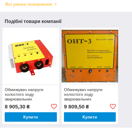
Всі умови повернення
Подібні товари компанії
Обмежувач напруги
Обмежувач напруги
холостого ходу
холостого ходу
зварювальних
зварювальних
трансформаторів ОНТ-1
трансформаторів ОНТ-3
8 905,30
9 809,50
₴
₴
Forsage
Купити
Купити