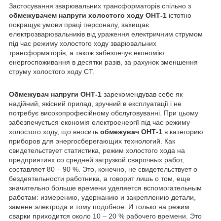
Застосування зварювальних трансформаторів спільно з
обмежувачем напруги холостого ходу ОНТ-1
істотно
покращує умови праці персоналу, захищає
електрозварювальників від ураження електричним струмом
під час режиму холостого ходу зварювальних
трансформаторів, а також забезпечує економію
енергоспоживання в десятки разів, за рахунок зменшення
струму холостого ходу СТ.
Обмежувач напруги ОНТ-1
зарекомендував себе як
надійний, якісний прилад, зручний в експлуатації і не
потребує високопрофесійному обслуговуванні. При цьому
забезпечується економія електроенергії під час режиму
холостого ходу, що вносить
обмежувач ОНТ-1
в категорию
приборов для энергосберегающих технологий. Как
свидетельствует статистика, режим холостого хода на
предприятиях со средней загрузкой сварочных работ,
составляет 80 – 90 %. Это, конечно, не свидетельствует о
бездеятельности работника, а говорит лишь о том, еще
значительно больше времени уделяется вспомогательным
работам: измерению, удержанию и закреплению детали,
замене электрода и тому подобное. И только на режим
сварки приходится около 10 – 20 % рабочего времени. Это