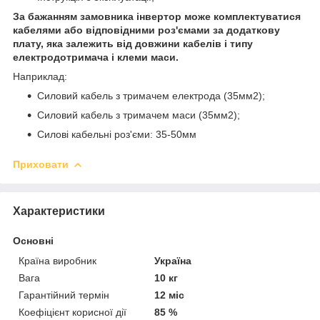
За бажанням замовника інвертор може комплектуватися
кабелями або відповідними роз'ємами за додаткову
плату, яка залежить від довжини кабелів і типу
електродотримача і клеми маси.
Наприклад:
Силовий кабель з тримачем електрода (35мм2);
Силовий кабель з тримачем маси (35мм2);
Силові кабельні роз'єми: 35-50мм
Приховати
Характеристики
Основні
Країна виробник
Україна
Вага
10 кг
Гарантійний термін
12 міс
Коефіцієнт корисної дії
85 %