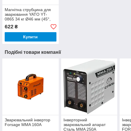
Магнітна струбцина для
зварювання YATO YT-
0865 34 кг Ø46 мм (45°,
90°, 135°)
622
₴
Купити
Подібні товари компанії
Зварювальний інвертор
Інверторний
Інве
Forsage MMA 160A
зварювальний апарат
звар
Сталь MMA 250А
FOR