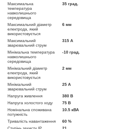
Максимальна
35 град.
температура
навколишнього
середовища
Максимальний діаметр
6 мм
електрода, який
використовується
Максимальний
315 А
зварювальний струм
Мінімальна температура
-10 град.
навколишнього
середовища
Мінімальний діаметр
2 мм
електрода, який
використовується
Мінімальний
25 А
зварювальний струм
Напруга живлення
380 В
Напруга холостого ходу
75 В
Номінальна споживана
10.5 кВА
потужність
Тривалість навантаження
60 %
Ступінь захисту IP
21