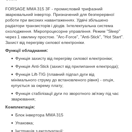
FORSAGE MMA 315 3F - промисловий трифазний
зварювальний інвертор. Призначений для безперервної
роботи при високих навантаженнях. Удвічі збільшено
радіатори транзисторів і діодів. Інтелектуальна система
охолодження. Мікропроцесорне управління. Режим "Sleep"
через 1 хвилину простою. "Аrc-Force", "Anti-Stick", "Hot Start".
Захист від перегріву силової електроніки.
Функції обладнання:
Функція захисту від перегріву силової електроніки;
Функція Anti-Stick (захист від прилипання електрода);
Функція Lift-TIG (плавний підпал дуги від
мінімального струму до встановленого рівня) - опція,
купується за окрему плату;
Функція стабілізації дуги по зворотного зв'язку під час
зварювання;
Комплектація:
Блок інвертора MMA 315
Упаковка;
Інструкція з експлуатації;