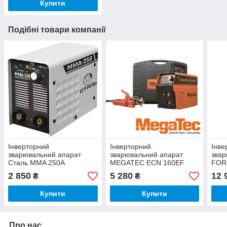
Купити
Подібні товари компанії
Інверторний
Інверторний
Інве
зварювальний апарат
зварювальний апарат
звар
Сталь MMA 250А
MEGATEC ECN 160EF
FOR
Digit
2 850
5 280
12 
₴
₴
Купити
Купити
Про нас