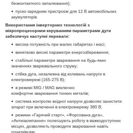
безконтактного запалювання);
пуско-зарядним пристроєм для 12 В автомобільних
акумуляторів
Використання інверторних технологій з
мікропроцесорним керуванням параметрами дуги
забезпечує наступні переваги:
висока потужність при малих габаритах і масі;
винятково високі параметри енергозбереження;
стабільні параметри зварювання на будь-яких
значеннях зварювального струму;
стійка дуга, незалежна від коливань напруги в
електромережі (165-275 В);
в режимі MIG / MAG виключно
комфортне зварювання тонких металів;
система контролю вхідної напруги дозволяє захистити
апарат при включенні в електромережу 380 В;
режими «Гарячий старт», «Форсована дуга»,
«Антизалипання» полегшують роботу в важкодоступних
місцях, дозволяють проводити зварювання навіть
початківцям;