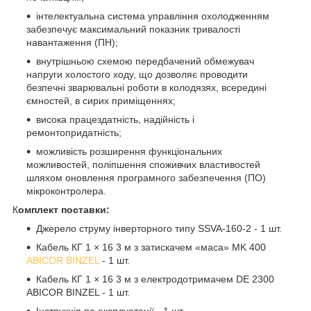
інтелектуальна система управління охолодженням
забезпечує максимальний показник тривалості
навантаження (ПН);
внутрішньою схемою передбачений обмежувач
напруги холостого ходу, що дозволяє проводити
безпечні зварювальні роботи в колодязях, всередині
ємностей, в сирих приміщеннях;
висока працездатність, надійність і
ремонтопридатність;
можливість розширення функціональних
можливостей, поліпшення споживчих властивостей
шляхом оновлення програмного забезпечення (ПО)
мікроконтролера.
К
омплект поставки:
Джерело струму інверторного типу SSVA-160-2 - 1 шт.
Кабель КГ 1 × 16 3 м з затискачем «маса» MK 400
ABICOR BINZEL
- 1 шт.
Кабель КГ 1 × 16 3 м з електродотримачем DE 2300
ABICOR BINZEL - 1 шт.
Інструкція по експлуатації - 1 шт.