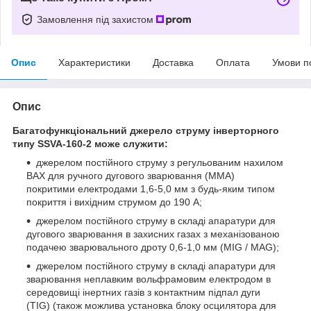
Замовлення під захистом
Опис
Характеристики
Доставка
Оплата
Умови п
Опис
Багатофункціональний джерело струму інверторного
типу SSVA-160-2 може служити:
джерелом постійного струму з регульованим нахилом
ВАХ для ручного дугового зварювання (MMA)
покритими електродами 1,6-5,0 мм з будь-яким типом
покриття і вихідним струмом до 190 А;
джерелом постійного струму в складі апаратури для
дугового зварювання в захисних газах з механізованою
подачею зварювального дроту 0,6-1,0 мм (MIG / MAG);
джерелом постійного струму в складі апаратури для
зварювання неплавким вольфрамовим електродом в
середовищі інертних газів з контактним підпал дуги
(TIG) (також можлива установка блоку осцилятора для