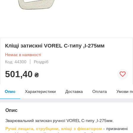
Кліщі затискні VOREL С-типу ,І-275мм
Немає в наявності
Код: 44300
Роздріб
501,40
₴
Опис
Характеристики
Доставка
Оплата
Умови п
Опис
Зварювальний затискач ручної VOREL С-типу ,І-275мм.
Ручні лещата, струбцини, кліщі з фіксатором
- призначені