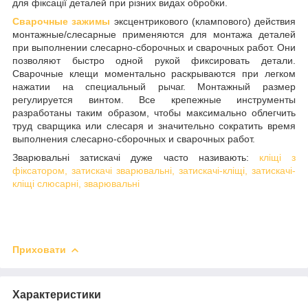
для фіксації деталей при різних видах обробки.
Сварочные зажимы
эксцентрикового (клампового) действия
монтажные/слесарные применяются для монтажа деталей
при выполнении слесарно-сборочных и сварочных работ. Они
позволяют быстро одной рукой фиксировать детали.
Сварочные клещи моментально раскрываются при легком
нажатии на специальный рычаг. Монтажный размер
регулируется винтом. Все крепежные инструменты
разработаны таким образом, чтобы максимально облегчить
труд сварщика или слесаря и значительно сократить время
выполнения слесарно-сборочных и сварочных работ.
Зварювальні затискачі дуже часто називають:
кліщі з
фіксатором, затискачі зварювальні, затискачі-кліщі, затискачі-
кліщі слюсарні, зварювальні
Приховати
Характеристики