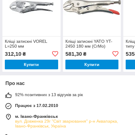
Кліщі затискні VOREL
Кліщі затискні YATO YT-
Кліщ
L=250 мм
2450 180 мм (CrMo)
типу
312,10
581,30
535
₴
₴
Купити
Купити
Про нас
92% позитивних з 13 відгуків за рік
Працює з 17.02.2010
м. Івано-Франківськ
вул. Довженка 29г "Світ зварювання" р-н Аквапарка,
Івано-Франківськ, Україна