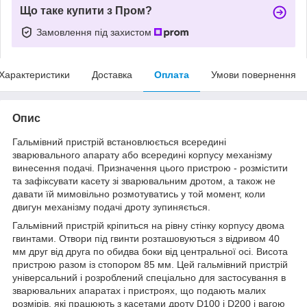
Що таке купити з Пром?
Замовлення під захистом
Характеристики
Доставка
Оплата
Умови повернення
Опис
Гальмівний пристрій встановлюється всередині
зварювального апарату або всередині корпусу механізму
винесення подачі. Призначення цього пристрою - розмістити
та зафіксувати касету зі зварювальним дротом, а також не
давати їй мимовільно розмотуватись у той момент, коли
двигун механізму подачі дроту зупиняється.
Гальмівний пристрій кріпиться на рівну стінку корпусу двома
гвинтами. Отвори під гвинти розташовуються з відривом 40
мм друг від друга по обидва боки від центральної осі. Висота
пристрою разом із стопором 85 мм. Цей гальмівний пристрій
універсальний і розроблений спеціально для застосування в
зварювальних апаратах і пристроях, що подають малих
розмірів, які працюють з касетами дроту D100 і D200 і вагою