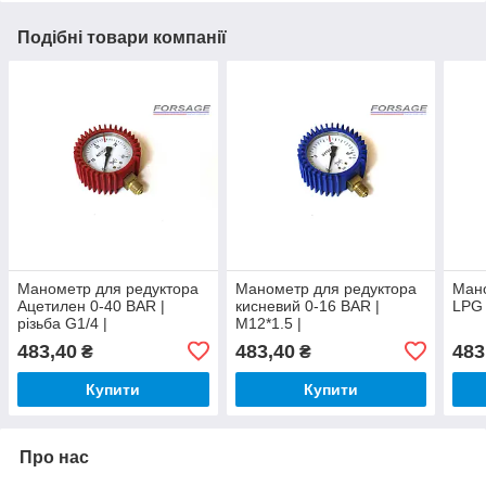
Подібні товари компанії
Манометр для редуктора
Манометр для редуктора
Мано
Ацетилен 0-40 BAR |
кисневий 0-16 BAR |
LPG 
різьба G1/4 |
M12*1.5 |
483,40
483,40
483
₴
₴
Купити
Купити
Про нас