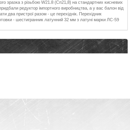
го зразка з різьбою W21.8 (Сп21,8) на стандартних кисневих
 придбали редуктор імпортного виробництва, а у вас балон від
ти два пристрої разом - це перехіднік. Перехідник
отовки - шестигранник латунний 32 мм з латуні марки ЛС-59