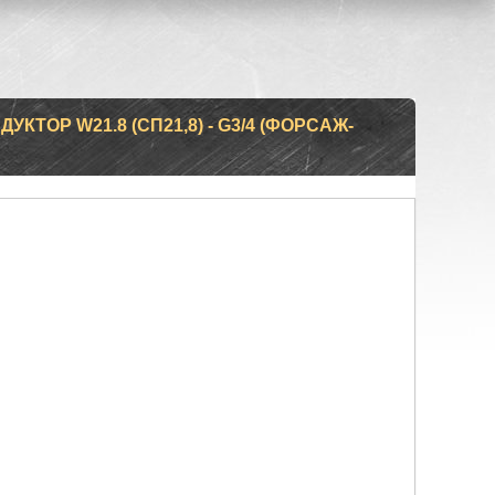
КТОР W21.8 (СП21,8) - G3/4 (ФОРСАЖ-