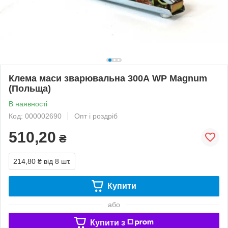
Клема маси зварювальна 300А WP Magnum
(Польща)
В наявності
Код: 000002690
Опт і роздріб
510,20
₴
214,80 ₴
від 8 шт.
Купити
або
Купити з