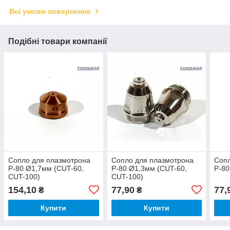
Всі умови повернення
Подібні товари компанії
Сопло для плазмотрона
Сопло для плазмотрона
Сопл
P-80 Ø1,7мм (CUT-60,
P-80 Ø1,3мм (CUT-60,
P-80
CUT-100)
CUT-100)
154,10
77,90
77,
₴
₴
Купити
Купити