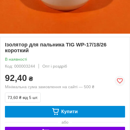
Ізолятор для пальника TIG WP-17/18/26
короткий
В наявності
Код: 000003244
Опт і роздріб
92,40
₴
Мінімальна сума замовлення на сайті — 500 ₴
73,60 ₴
від 5 шт.
Купити
або