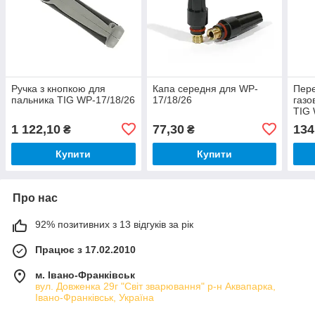
Ручка з кнопкою для
Капа середня для WP-
Пере
пальника TIG WP-17/18/26
17/18/26
газо
TIG 
1 122,10
77,30
134
₴
₴
Купити
Купити
Про нас
92% позитивних з 13 відгуків за рік
Працює з 17.02.2010
м. Івано-Франківськ
вул. Довженка 29г "Світ зварювання" р-н Аквапарка,
Івано-Франківськ, Україна