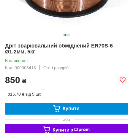
Дріт зварювальний обміднений ER70S-6
Ø1.2мм, 5кг
В наявності
Код: 000003416
Опт і роздріб
850
₴
815,70 ₴
від 5 шт.
Купити
або
Купити з