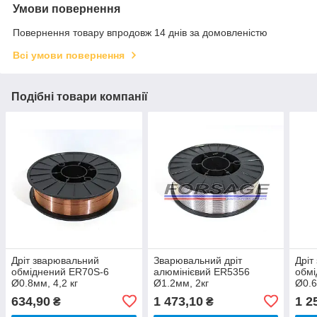
Умови повернення
Повернення товару впродовж 14 днів за домовленістю
Всі умови повернення
Подібні товари компанії
Дріт зварювальний
Зварювальний дріт
Дріт
обміднений ER70S-6
алюмінієвий ER5356
обмі
Ø0.8мм, 4,2 кг
Ø1.2мм, 2кг
Ø0.6
634,90
1 473,10
1 2
₴
₴