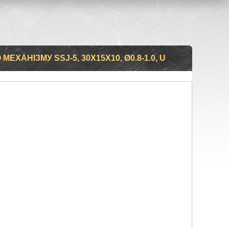
ХАНІЗМУ SSJ-5, 30Х15Х10, Ø0.8-1.0, U