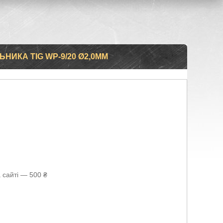
НИКА TIG WP-9/20 Ø2,0ММ
 сайті — 500 ₴