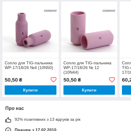
Сопло для TIG-пальника
Сопло для TIG-пальника
Сопл
WP-17/18/26 №4 (10N50)
WP-17/18/26 № 12
TIG-
(10N44)
17/1
50,50
50,50
60,
₴
₴
Купити
Купити
Про нас
92% позитивних з 13 відгуків за рік
Працює з 17.02.2010