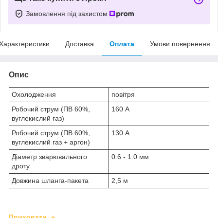
Замовлення під захистом
Характеристики
Доставка
Оплата
Умови повернення
Опис
Охолодження
повітря
Робочий струм (ПВ 60%,
160 А
вуглекислий газ)
Робочий струм (ПВ 60%,
130 А
вуглекислий газ + аргон)
Діаметр зварювального
0.6 - 1.0 мм
дроту
Довжина шланга-пакета
2,5 м
Приховати