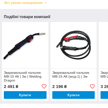
Всі умови повернення
Подібні товари компанії
Зварювальний пальник
Зварювальний пальник
Звар
MB-15 АК | 3м | Welding
MB-15 АК (мод-1) | 3м
MB-2
Dragon
2 491
2 196
3 2
₴
₴
Купити
Купити