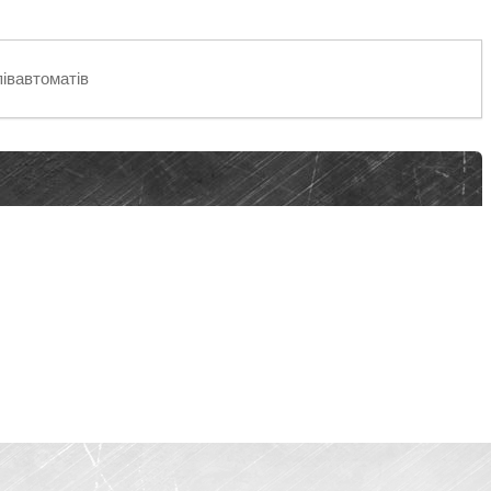
івавтоматів