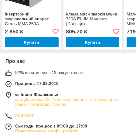
Інверторний
Клема маси зварювальна
Магн
зварювальний апарат
320А EL-IM Magnum
звар
Сталь MMA 250А
(Польща)
ММ/ 
2 850
805,70
719
₴
₴
Купити
Купити
Про нас
92% позитивних з 13 відгуків за рік
Працює з 17.02.2010
м. Івано-Франківськ
вул. Довженка 29г "Світ зварювання" р-н Аквапарка,
Івано-Франківськ, Україна
Контакти
Сьогодні працює з 09:00 до 17:00
Показати весь графік роботи