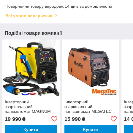
Повернення товару впродовж 14 днів за домовленістю
Всі умови повернення
Подібні товари компанії
Інверторний
Інверторний
Інве
зварювальний
зварювальний
зва
напівавтомат MAGNUM
напівавтомат MEGATEC
напі
MIG 199 ALU PULS
STARMIG 205
«СА
19 990
15 990
14 
₴
₴
SYNERGIA (Польща)
Купити
Купити