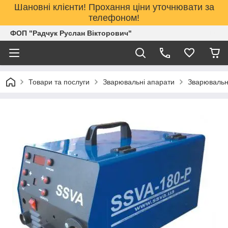
Шановні клієнти! Прохання ціни уточнювати за
телефоном!
ФОП "Радчук Руслан Вікторович"
Товари та послуги
Зварювальні апарати
Зварювальн