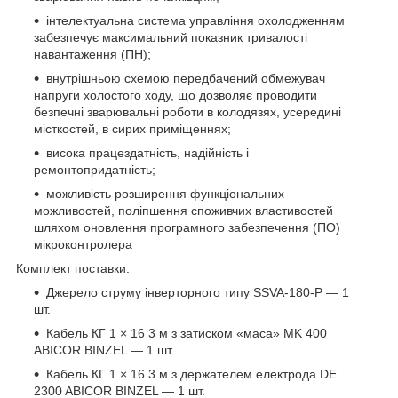
інтелектуальна система управління охолодженням
забезпечує максимальний показник тривалості
навантаження (ПН);
внутрішньою схемою передбачений обмежувач
напруги холостого ходу, що дозволяє проводити
безпечні зварювальні роботи в колодязях, усередині
місткостей, в сирих приміщеннях;
висока працездатність, надійність і
ремонтопридатність;
можливість розширення функціональних
можливостей, поліпшення споживчих властивостей
шляхом оновлення програмного забезпечення (ПО)
мікроконтролера
Комплект поставки:
Джерело струму інверторного типу SSVA-180-P ― 1
шт.
Кабель КГ 1 × 16 3 м з затиском «маса» MK 400
ABICOR BINZEL ― 1 шт.
Кабель КГ 1 × 16 3 м з держателем електрода DE
2300 ABICOR BINZEL ― 1 шт.