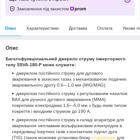
Замовлення під захистом
Опис
Характеристики
Доставка
Оплата
Умови п
Опис
Багатофункціональний джерело струму інверторного
типу SSVA-180-Р може служити:
джерелом постійного струму для дугового
зварювання в захисних газах з механізованою подачею
зварювального дроту 0,6―1,0 мм (MIG/MAG);
джерелом постійного струму з регульованим нахилом
ВАХ для ручного дугового зварювання (MMA)
покритими електродами 1,6―5,0 мм з будь-яким типом
покриття і вихідним струмом до 190 А;
джерелом постійного струму в складі апаратури для
зварювання неплавким вольфрамовим електродом в
середовищі інертних газів з контактним підпал дуги
(TIG) (також можлива установка блоку
осцилятора
для