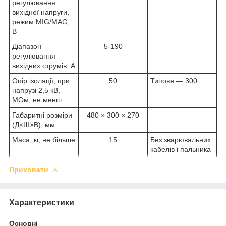
регулювання
вихідної напруги,
режим MIG/MAG,
В
Діапазон
5-190
регулювання
вихідних струмів, А
Опір ізоляції, при
50
Типове ― 300
напрузі 2,5 кВ,
МОм, не менш
Габаритні розміри
480 × 300 × 270
(Д×Ш×В), мм
Маса, кг, не більше
15
Без зварювальних
кабелів і пальника
Приховати
Характеристики
Основні