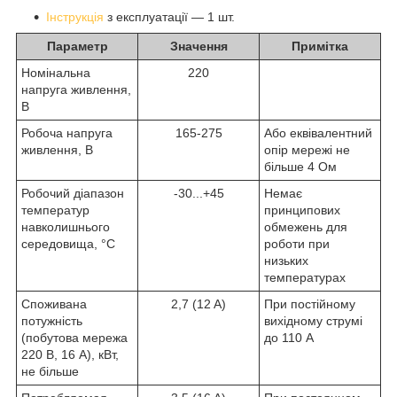
Інструкція
з експлуатації ― 1 шт.
Параметр
Значення
Примітка
Номінальна
220
напруга живлення,
B
Робоча напруга
165-275
Або еквівалентний
живлення, B
опір мережі не
більше 4 Ом
Робочий діапазон
-30...+45
Немає
температур
принципових
навколишнього
обмежень для
середовища, °С
роботи при
низьких
температурах
Споживана
2,7 (12 A)
При постійному
потужність
вихідному струмі
(побутова мережа
до 110 А
220 В, 16 А), кВт,
не більше