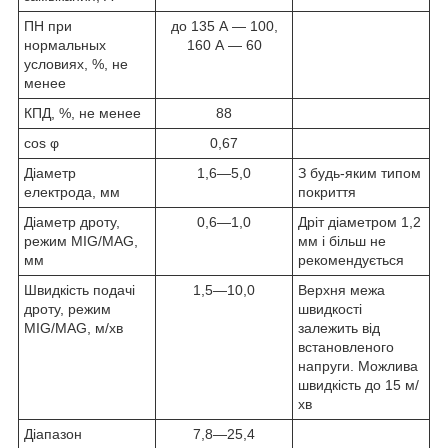
ПН при
до 135 А ― 100,
нормальных
160 А ― 60
условиях, %, не
менее
КПД, %, не менее
88
cos φ
0,67
Діаметр
1,6―5,0
З будь-яким типом
електрода, мм
покриття
Діаметр дроту,
0,6―1,0
Дріт діаметром 1,2
режим MIG/MAG,
мм і більш не
мм
рекомендується
Швидкість подачі
1,5―10,0
Верхня межа
дроту, режим
швидкості
MIG/MAG, м/хв
залежить від
встановленого
напруги. Можлива
швидкість до 15 м/
хв
Діапазон
7,8―25,4