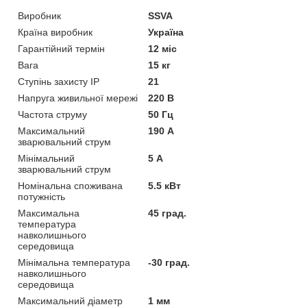
Виробник
SSVA
Країна виробник
Україна
Гарантійний термін
12 міс
Вага
15 кг
Ступінь захисту IP
21
Напруга живильної мережі
220 В
Частота струму
50 Гц
Максимальний
190 А
зварювальний струм
Мінімальний
5 А
зварювальний струм
Номінальна споживана
5.5 кВт
потужність
Максимальна
45 град.
температура
навколишнього
середовища
Мінімальна температура
-30 град.
навколишнього
середовища
Максимальний діаметр
1 мм