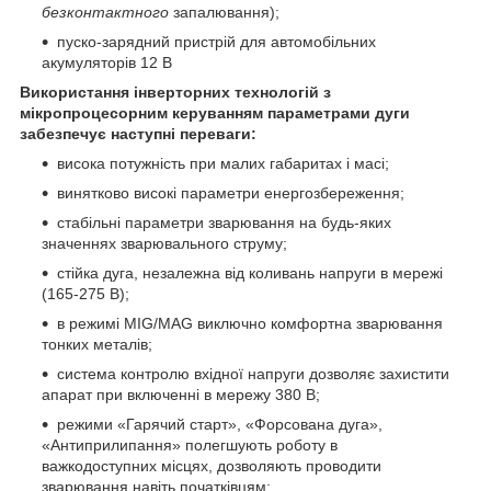
безконтактного
запалювання);
пуско-зарядний пристрій для автомобільних
акумуляторів 12 В
Використання інверторних технологій з
мікропроцесорним керуванням параметрами дуги
забезпечує наступні переваги:
висока потужність при малих габаритах і масі;
винятково високі параметри енергозбереження;
стабільні параметри зварювання на будь-яких
значеннях зварювального струму;
стійка дуга, незалежна від коливань напруги в мережі
(165-275 В);
в режимі MIG/MAG виключно комфортна зварювання
тонких металів;
система контролю вхідної напруги дозволяє захистити
апарат при включенні в мережу 380 В;
режими «Гарячий старт», «Форсована дуга»,
«Антиприлипання» полегшують роботу в
важкодоступних місцях, дозволяють проводити
зварювання навіть початківцям;