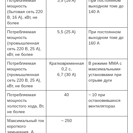
Потребляемая
3,5 (16 A)
При постоянном
мощность
выходном токе до
(бытовая сеть 220
140 А
В, 16 А), кВт, не
более
Потребляемая
5,5 (25 A)
При постоянном
мощность
выходном токе до
(промышленная
160 А
сеть 220 В, 25 А),
кВт, не более
Потребляемая
Кратковременная
В режиме ММА с
мощность
0,2 с,
максимальными
(промышленная
6,7 (30 A)
установками при
сеть 220 В, 25 А),
отрыве дуги
кВт, не более
Потребляемая
40
~ 10 при
мощность
остановившихся
холостого хода, Вт,
вентиляторах
не более
Максимальный ток
~ 250
короткого
замыкания, А