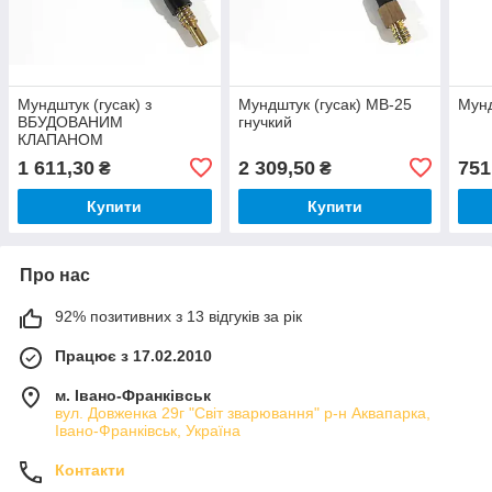
Мундштук (гусак) з
Мундштук (гусак) MB-25
Мунд
ВБУДОВАНИМ
гнучкий
КЛАПАНОМ
1 611,30
2 309,50
751
₴
₴
Купити
Купити
Про нас
92% позитивних з 13 відгуків за рік
Працює з 17.02.2010
м. Івано-Франківськ
вул. Довженка 29г "Світ зварювання" р-н Аквапарка,
Івано-Франківськ, Україна
Контакти